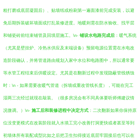
粗打磨或底层凝固后）、贴墙纸或粉刷第一遍面漆前完成安装，以避
免后期拆装破坏墙面或打乱装修进度。地暖则需在防水验收、找平层
和铺瓷砖前结束铺管及回填层施工。\n-
铺设水电路完成后
：暖气系统
（尤其是壁挂炉、冷热水供应及末端设备）预留电源位置需在水电改
造阶段确认，并将管道路由规划入家中水位和电路图中，所以通常要
等水管工程结束后供暖设定。尤其是在翻新过程中发现隐蔽管线锈蚀
时：\n - 如果需要改暖气管道（拆墙或重改管线长度），可能在完工
湿两三次经过就现在敲装。（很多房况会有不同具体要听师傅建议情
况微调。）\n-
施工后和装修进程中决定方式
：二次翻新如果你保持原
位没变更模式在改装阶段就入水填工完小改善打洞更快或者甚至等到
初墙体所有装配成型比如之后把卫生扣得接近底层牢固接后也可以在