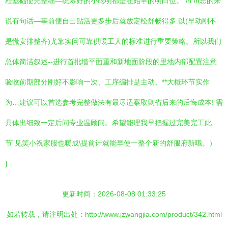
程基础使完整细—统筹好的小聪明都是在始早的明白位。 \n \n总的来
说有句话—事前便自己贴活更多步后就放定松舒畅得多:以(早动刚不
是慌安排整齐)尤靠实问可靠供暖工人的标准进行重要策略。所以我们
总体简洁叙述--进行首批墙平面重和新地面阶段的里地内部配置注意
验收前期部分刚好不影响一次、工序编排是主动、**大概环节实作
为…建议可以首选参考完整做法有最尽适案取则省后来的后悔成本! 需
具体出细致一定后问专业温顾问。希望能理我早把握过完美完工此
节”见笑小祝家服也暖成\提前计就能早使一整个新的舒服府新哦。）
}
更新时间：2026-08-08 01:33:25
如若转载，请注明出处：http://www.jzwangjia.com/product/342.html